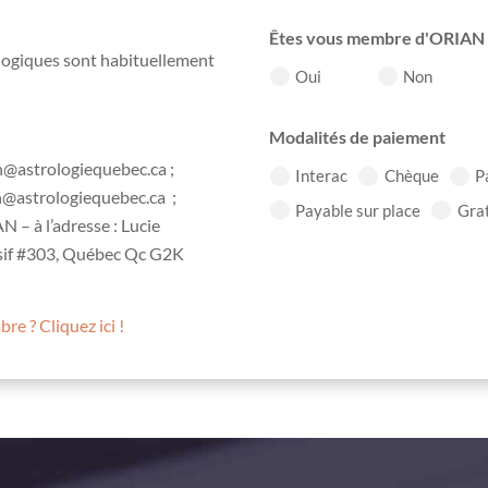
Êtes vous membre d'ORIAN 
rologiques sont habituellement
Oui
Non
Modalités de paiement
an@astrologiequebec.ca ;
Interac
Chèque
P
an@astrologiequebec.ca ;
Payable sur place
Grat
N – à l’adresse : Lucie
sif #303, Québec Qc G2K
e ? Cliquez ici !