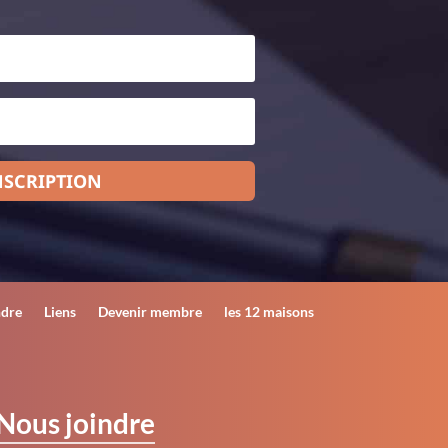
NSCRIPTION
ndre
Liens
Devenir membre
les 12 maisons
Nous joindre