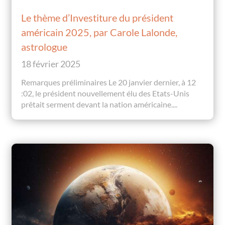
Le thème d’Investiture du président
américain 2025, par Carole Lalonde,
astrologue
18 février 2025
Remarques préliminaires Le 20 janvier dernier, à 12
:02, le président nouvellement élu des Etats-Unis
prêtait serment devant la nation américaine....