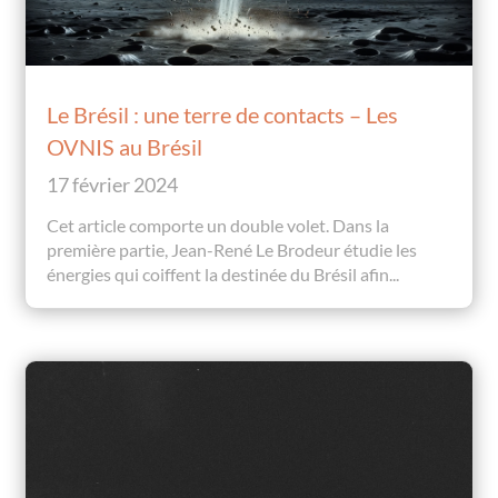
Le Brésil : une terre de contacts – Les
OVNIS au Brésil
17 février 2024
Cet article comporte un double volet. Dans la
première partie, Jean-René Le Brodeur étudie les
énergies qui coiffent la destinée du Brésil afin...