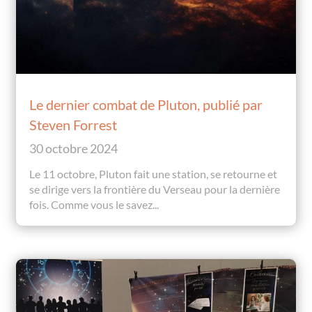
Le dernier combat de Pluton, publié par
Steven Forrest
30 octobre 2024
Le 11 octobre, Pluton fait une station, se retourne et
se dirige vers la frontière du Verseau pour la dernière
fois. Comme vous le savez...