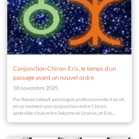
Conjonction Chiron-Eris, le temps d’un
passage avant un nouvel ordre
18 novembre 2025
Par Renée Lebeuf, astrologue professionnelle Il se vit
en ce moment une conjonction entre Chiron,
astéroïde situé entre Saturne et Uranus, et Eris,...