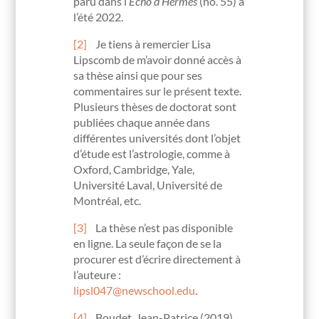
paru dans l’
Écho d’Hermès
(no. 55) à
l’été 2022.
[2]
Je tiens à remercier Lisa
Lipscomb de m’avoir donné accès à
sa thèse ainsi que pour ses
commentaires sur le présent texte.
Plusieurs thèses de doctorat sont
publiées chaque année dans
différentes universités dont l’objet
d’étude est l’astrologie, comme à
Oxford, Cambridge, Yale,
Université Laval, Université de
Montréal, etc.
[3]
La thèse n’est pas disponible
en ligne. La seule façon de se la
procurer est d’écrire directement à
l’auteure :
lipsl047@newschool.edu
.
[4]
Boudet, Jean-Patrice (2019),