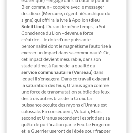
ésotérique) –engagé dans la bataille pour le
Bien commun– coopère avec le messager
des dieux (
Mercure,
régent hiérarchique du
signe) qui offrira la lyre à Apollon
(dieu
Soleil Lion).
Durant le même temps, la Soi-
Conscience du Lion –devenue force
créatrice– le dote d’une puissante
personnalité dont le magnétisme l’autorise à
exercer un impact dans sa communauté. Or,
cet impact devient mesurable, dans son
stade ultime, à l’aune de la qualité du
service
communautaire (Verseau)
dans
lequel il s’engagera. Dans ce travail exigeant
la saturation des feux, Uranus agira comme
une force de transmutation subtile des feux
des trois autres bras de la Croix. La
puissance occulte des rayons d’Uranus est
colossale. En conséquent, Vulcain, Mars
second et Uranus secondent l’esprit dans sa
quête de purification par le Feu. Le Forgeron
et le Guerrier useront de l’épée pour frapper