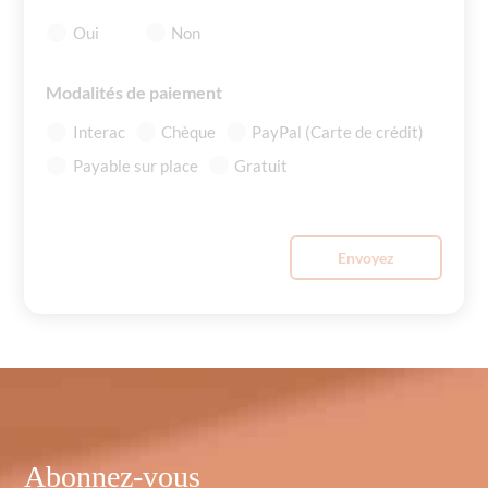
Oui
Non
Modalités de paiement
Interac
Chèque
PayPal (Carte de crédit)
Payable sur place
Gratuit
Envoyez
Abonnez-vous